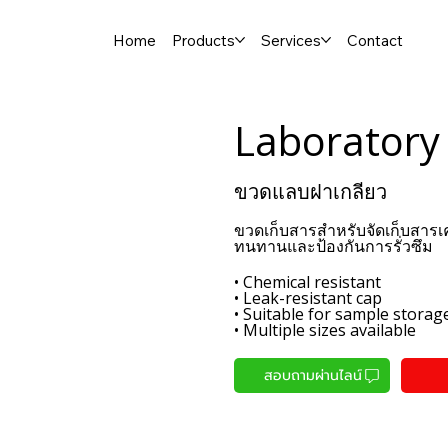
Home
Products
Services
Contact
Laboratory 
ขวดแลบฝาเกลียว
ขวดเก็บสารสำหรับจัดเก็บสารเ
ทนทานและป้องกันการรั่วซึม
• Chemical resistant
• Leak-resistant cap
• Suitable for sample storag
• Multiple sizes available
สอบถามผ่านไลน์