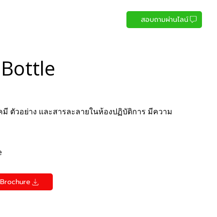
สอบถามผ่านไลน์
Bottle
คมี ตัวอย่าง และสารละลายในห้องปฏิบัติการ มีความ
e
Brochure