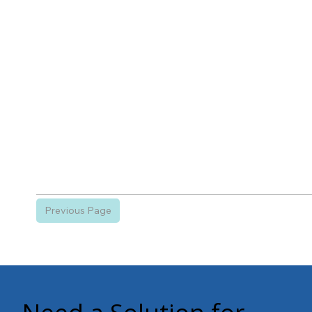
Previous Page