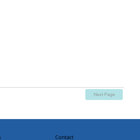
Next Page
s
Contact