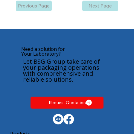
Previous Page
Next Page
Need a solution for
Your Laboratory?
Let BSG Group take care of
your packaging operations
with comprehensive and
reliable solutions.
Request Quotation
Products