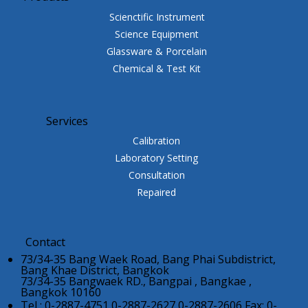
Scienctific Instrument
Science Equipment
Glassware & Porcelain
Chemical & Test Kit
Services
Calibration
Laboratory Setting
Consultation
Repaired
Contact
73/34-35 Bang Waek Road, Bang Phai Subdistrict,
Bang Khae District, Bangkok
73/34-35 Bangwaek RD., Bangpai , Bangkae ,
Bangkok 10160
Tel : 0-2887-4751,0-2887-2627,0-2887-2606 Fax: 0-