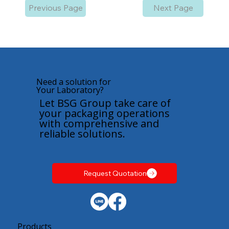
Previous Page
Next Page
Need a solution for
Your Laboratory?
Let BSG Group take care of
your packaging operations
with comprehensive and
reliable solutions.
Request Quotation
Products