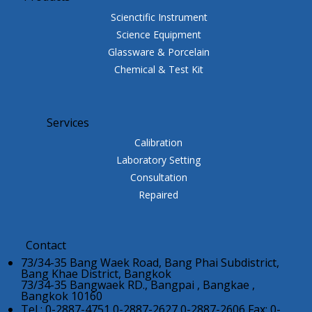
Scienctific Instrument
Science Equipment
Glassware & Porcelain
Chemical & Test Kit
Services
Calibration
Laboratory Setting
Consultation
Repaired
Contact
73/34-35 Bang Waek Road, Bang Phai Subdistrict,
Bang Khae District, Bangkok
73/34-35 Bangwaek RD., Bangpai , Bangkae ,
Bangkok 10160
Tel : 0-2887-4751,0-2887-2627,0-2887-2606 Fax: 0-