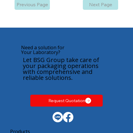
Previous Page
Next Page
Need a solution for
Your Laboratory?
Let BSG Group take care of
your packaging operations
with comprehensive and
reliable solutions.
Request Quotation
Products