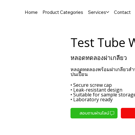
Home
Product Categories
Services
Contact
Test Tube 
หลอดทดลองฝาเกลียว
หลอดทดลองพร้อมฝาเกลียวสำหร
ปนเปื้อน
• Secure screw cap
• Leak-resistant design
• Suitable for sample storag
• Laboratory ready
สอบถามผ่านไลน์