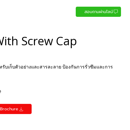
สอบถามผ่านไลน์
With Screw Cap
ับเก็บตัวอย่างและสารละลาย ป้องกันการรั่วซึมและการ
e
Brochure