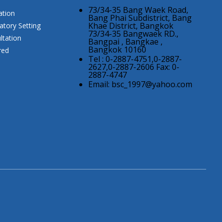
73/34-35 Bang Waek Road,
ation
Bang Phai Subdistrict, Bang
Khae District, Bangkok
atory Setting
73/34-35 Bangwaek RD.,
ltation
Bangpai , Bangkae ,
Bangkok 10160
red
Tel : 0-2887-4751,0-2887-
2627,0-2887-2606 Fax: 0-
2887-4747
Email:
bsc_1997@yahoo.com