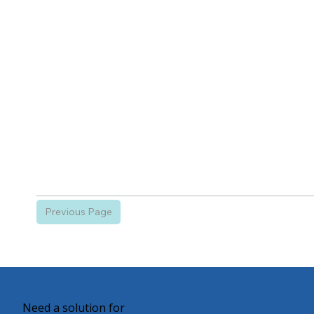
Previous Page
Need a solution for