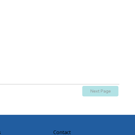
Next Page
s
Contact