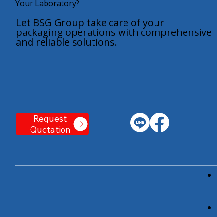
Your Laboratory?
Let BSG Group take care of your
packaging operations with comprehensive
and reliable solutions.
Request
Quotation