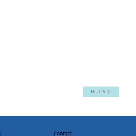
Next Page
s
Contact