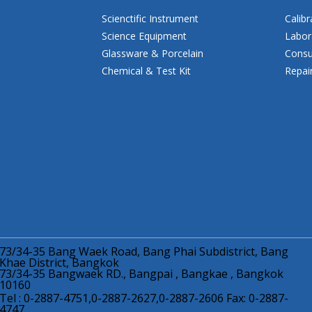
Scienctific Instrument
Calibr
Science Equipment
Labor
Glassware & Porcelain
Consu
Chemical & Test Kit
Repai
73/34-35 Bang Waek Road, Bang Phai Subdistrict, Bang
Khae District, Bangkok
73/34-35 Bangwaek RD., Bangpai , Bangkae , Bangkok
10160
Tel : 0-2887-4751,0-2887-2627,0-2887-2606 Fax: 0-2887-
4747