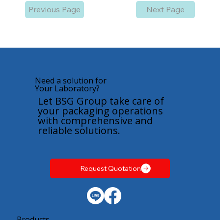
Previous Page
Next Page
Need a solution for
Your Laboratory?
Let BSG Group take care of
your packaging operations
with comprehensive and
reliable solutions.
Request Quotation
Products