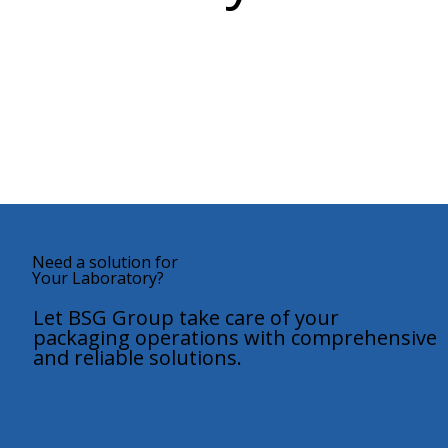
Need a solution for
Your Laboratory?
Let BSG Group take care of your
packaging operations with comprehensive
and reliable solutions.