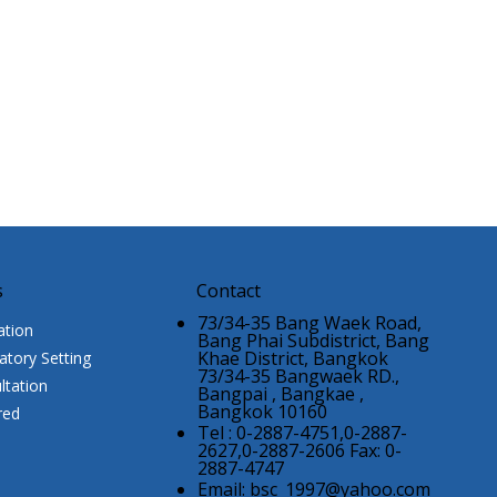
s
Contact
73/34-35 Bang Waek Road,
ation
Bang Phai Subdistrict, Bang
Khae District, Bangkok
atory Setting
73/34-35 Bangwaek RD.,
ltation
Bangpai , Bangkae ,
Bangkok 10160
red
Tel : 0-2887-4751,0-2887-
2627,0-2887-2606 Fax: 0-
2887-4747
Email:
bsc_1997@yahoo.com